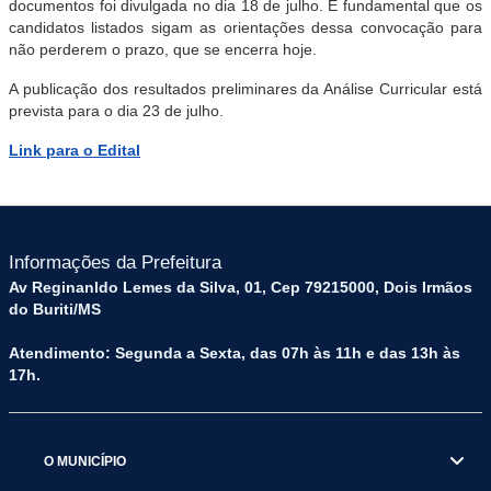
documentos foi divulgada no dia 18 de julho. É fundamental que os
candidatos listados sigam as orientações dessa convocação para
não perderem o prazo, que se encerra hoje.
A publicação dos resultados preliminares da Análise Curricular está
prevista para o dia 23 de julho.
Link para o Edital
Informações da Prefeitura
Av Reginanldo Lemes da Silva, 01, Cep 79215000, Dois Irmãos
do Buriti/MS
Atendimento: Segunda a Sexta, das 07h às 11h e das 13h às
17h.
O MUNICÍPIO