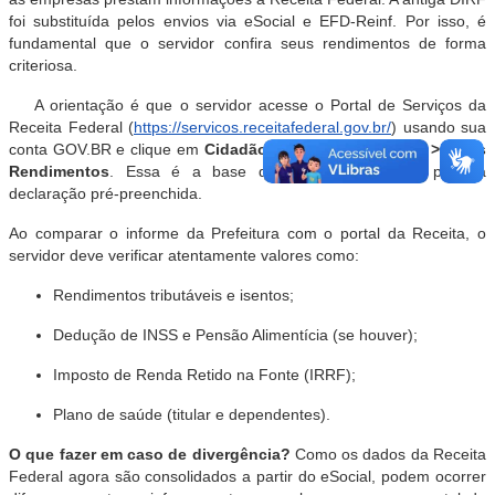
foi substituída pelos envios via eSocial e EFD-Reinf
.
Por isso, é
fundamental que o servidor confira seus rendimentos de forma
criteriosa
.
A orientação é que o servidor acesse o Portal de Serviços da
Receita Federal (
https://servicos.receitafederal.gov.br/
) usando sua
conta GOV.BR e clique em
Cidadão > Imposto de Renda > Meus
Rendimentos
.
Essa é a base que a Receita utiliza para a
declaração pré-preenchida
.
Ao comparar o informe da Prefeitura com o portal da Receita, o
servidor deve verificar atentamente valores como
:
Rendimentos tributáveis e isentos
;
Dedução de INSS e Pensão Alimentícia (se houver)
;
Imposto de Renda Retido na Fonte (IRRF)
;
Plano de saúde (titular e dependentes)
.
O que fazer em caso de divergência?
Como os dados da Receita
Federal agora são consolidados a partir do eSocial, podem ocorrer