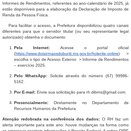
Informes de Rendimentos, referentes ao ano-calendário de 2025, já
estão disponíveis para a elaboração da Declaração de Imposto de
Renda da Pessoa Física
.
Para facilitar o acesso, a Prefeitura disponibilizou quatro canais
diferentes para que o servidor titular (ou seu representante legal
autorizado) obtenha o documento
:
Pela Internet:
Acesse o portal oficial
(
https://www.doisirmaosdoburiti.ms.gov.br/holerite-online
) >
escolha o tipo de Acesso Externo > Informe de Rendimentos
– exercício 2025
.
Pelo WhatsApp:
Solicite através do número (67) 99986-
5162
.
Por E-mail:
Envie sua solicitação para rh.dibms@gmail.com
.
Presencialmente:
Diretamente no Departamento de
Recursos Humanos da Prefeitura
.
Atenção redobrada na conferência dos dados:
O RH faz um
alerta importante para este ano: houve mudanças na forma como
as empresas prestam informações à Receita Federal.
A antiga DIRF