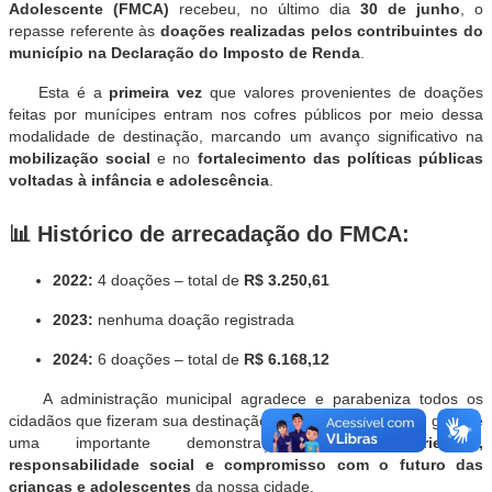
Adolescente (FMCA)
recebeu, no último dia
30 de junho
, o
repasse referente às
doações realizadas pelos contribuintes do
município na Declaração do Imposto de Renda
.
Esta é a
primeira vez
que valores provenientes de doações
feitas por munícipes entram nos cofres públicos por meio dessa
modalidade de destinação, marcando um avanço significativo na
mobilização social
e no
fortalecimento das políticas públicas
voltadas à infância e adolescência
.
📊 Histórico de arrecadação do FMCA:
2022:
4 doações – total de
R$ 3.250,61
2023:
nenhuma doação registrada
2024:
6 doações – total de
R$ 6.168,12
A administração municipal agradece e parabeniza todos os
cidadãos que fizeram sua destinação, destacando que esse gesto é
uma importante demonstração de
solidariedade,
responsabilidade social e compromisso com o futuro das
crianças e adolescentes
da nossa cidade.