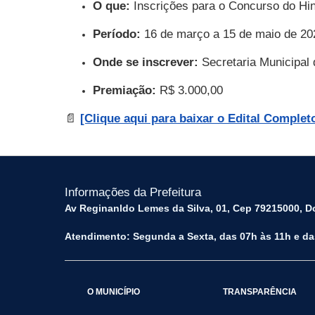
O que:
Inscrições para o Concurso do Hin
Período:
16 de março a 15 de maio de 20
Onde se inscrever:
Secretaria Municipal 
Premiação:
R$ 3.000,00
📄
[Clique aqui para baixar o Edital Complet
Informações da Prefeitura
Av Reginanldo Lemes da Silva, 01, Cep 79215000, Do
Atendimento: Segunda a Sexta, das 07h às 11h e da
O MUNICÍPIO
TRANSPARÊNCIA