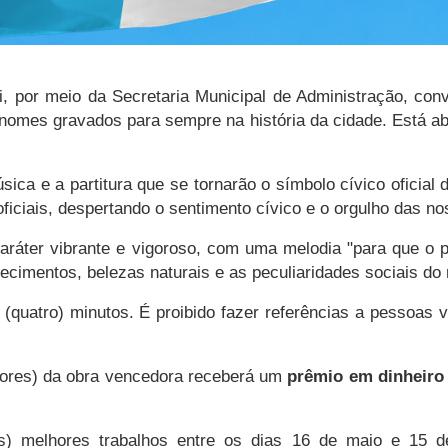
ti, por meio da Secretaria Municipal de Administração, co
nomes gravados para sempre na história da cidade. Está a
sica e a partitura que se tornarão o símbolo cívico oficial
ficiais, despertando o sentimento cívico e o orgulho das n
ráter vibrante e vigoroso, com uma melodia "para que o po
tecimentos, belezas naturais e as peculiaridades sociais do 
(quatro) minutos. É proibido fazer referências a pessoas vi
tores) da obra vencedora receberá um
prêmio em dinheiro n
s) melhores trabalhos entre os dias 16 de maio e 15 de