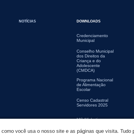
NOTÍCIAS
DOWNLOADS
Credenciamento
Municipal
Conselho Municipal
dos Direitos da
Criança e do
Adolescente
(CMDCA)
Programa Nacional
de Alimentação
Escolar
Censo Cadastral
Servidores 2025
MS Alfabetiza
omo você usa o nosso site e as páginas que visita. Tudo p