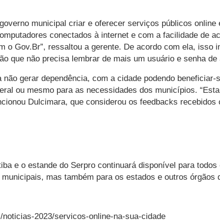
governo municipal criar e oferecer serviços públicos online 
omputadores conectados à internet e com a facilidade de ace
om o Gov.Br”, ressaltou a gerente. De acordo com ela, isso im
dadão que não precisa lembrar de mais um usuário e senha de
 a não gerar dependência, com a cidade podendo beneficiar-
ederal ou mesmo para as necessidades dos municípios. “Es
ncionou Dulcimara, que considerou os feedbacks recebidos
iba e o estande do Serpro continuará disponível para todos
municipais, mas também para os estados e outros órgãos da
/noticias-2023/servicos-online-na-sua-cidade