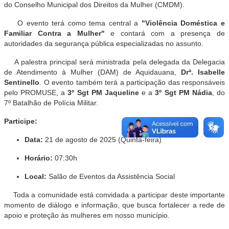
do Conselho Municipal dos Direitos da Mulher (CMDM)
.
O evento terá como tema central a
"Violência Doméstica e
Familiar Contra a Mulher"
e contará com a presença de
autoridades da segurança pública especializadas no assunto
.
A palestra principal será ministrada pela delegada da Delegacia
de Atendimento à Mulher (DAM) de Aquidauana,
Drª. Isabelle
Sentinello
.
O evento também terá a participação das responsáveis
pelo PROMUSE, a
3º Sgt PM Jaqueline
e a
3º Sgt PM Nádia
, do
7º Batalhão de Polícia Militar
.
Participe:
Data:
21 de agosto de 2025 (Quinta-feira)
Horário:
07:30h
Local:
Salão de Eventos da Assistência Social
Toda a comunidade está convidada a participar deste importante
momento de diálogo e informação, que busca fortalecer a rede de
apoio e proteção às mulheres em nosso município.