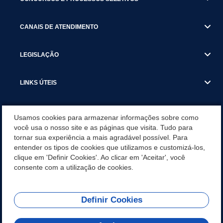
CANAIS DE ATENDIMENTO
LEGISLAÇÃO
LINKS ÚTEIS
SECRETARIAS
Usamos cookies para armazenar informações sobre como
você usa o nosso site e as páginas que visita. Tudo para
tornar sua experiência a mais agradável possível. Para
NOTÍCIAS
entender os tipos de cookies que utilizamos e customizá-los,
clique em 'Definir Cookies'. Ao clicar em 'Aceitar', você
DOWNLOADS
consente com a utilização de cookies.
Definir Cookies
REDES SOCIAIS